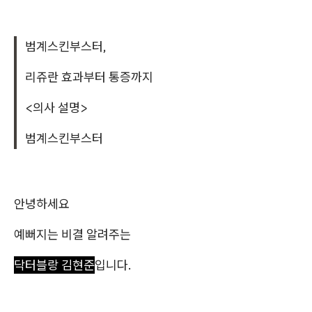
범계스킨부스터,
리쥬란 효과부터 통증까지
<의사 설명>
범계스킨부스터
안녕하세요
예뻐지는 비결 알려주는
닥터블랑 김현준
입니다.