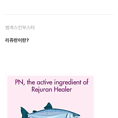
범계스킨부스터
리쥬란이란?