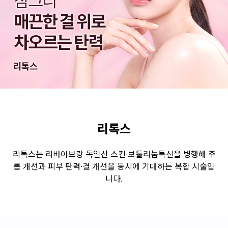
수원점
판교점
광교점
광명점
산본점
부천점
일산점
다산점
김포점
인천검단점
동탄점
평택점
안양점
부평점
안산점
의정부점
시흥배곧점
분당미금점
과천점
하남미사점
화성봉담점
경기광주점
리톡스
CHUNGCHEONG-DO
리톡스는 리바이브랑 독일산 스킨 보툴리눔톡신을 병행해 주
름 개선과 피부 탄력·결 개선을 동시에 기대하는 복합 시술입
천안점
대전점
니다.
JEOLLA-DO
광주점
목포점