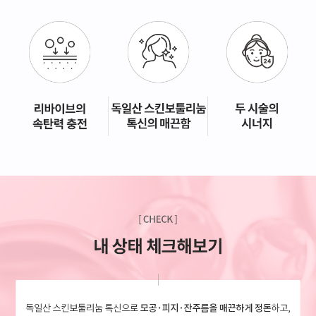
GYEONGSANG-DO
대구점
부산점
창원점