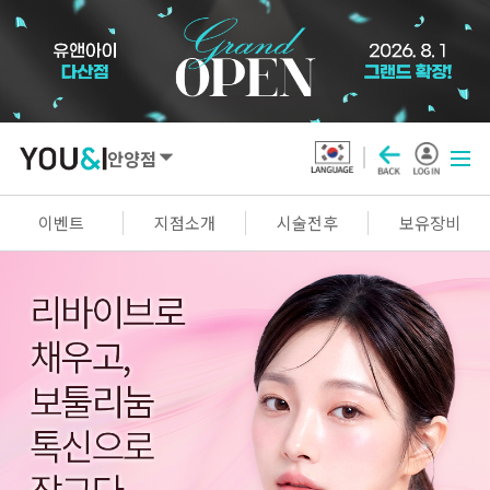
안양점
SEOUL
이벤트
지점소개
시술전후
보유장비
강남점
선릉점
잠실점
왕십리점
명동점
홍대신촌점
영등포점
마곡점
건대점
구로점
여의도점
천호점
목동점
창동점
GYEONGGI / INCHEON