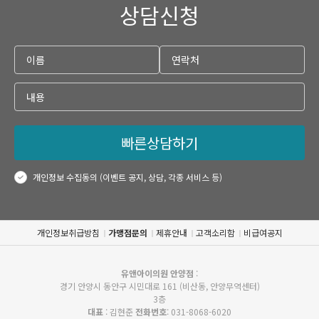
상담신청
빠른상담하기
개인정보 수집동의 (이벤트 공지, 상담, 각종 서비스 등)
개인정보취급방침
가맹점문의
제휴안내
고객소리함
비급여공지
유앤아이의원 안양점
:
경기 안양시 동안구 시민대로 161 (비산동, 안양무역센터)
3층
대표
: 김현준
전화번호
: 031-8068-6020