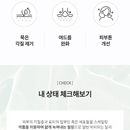
GYEONGSANG-DO
대구점
부산점
창원점