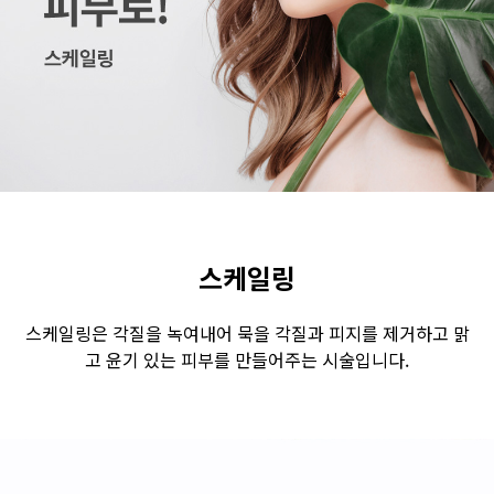
수원점
판교점
광교점
광명점
산본점
부천점
일산점
다산점
김포점
인천검단점
동탄점
평택점
안양점
부평점
안산점
의정부점
시흥배곧점
분당미금점
과천점
하남미사점
화성봉담점
경기광주점
스케일링
CHUNGCHEONG-DO
스케일링은 각질을 녹여내어 묵을 각질과 피지를 제거하고 맑
고 윤기 있는 피부를 만들어주는 시술입니다.
천안점
대전점
JEOLLA-DO
광주점
목포점