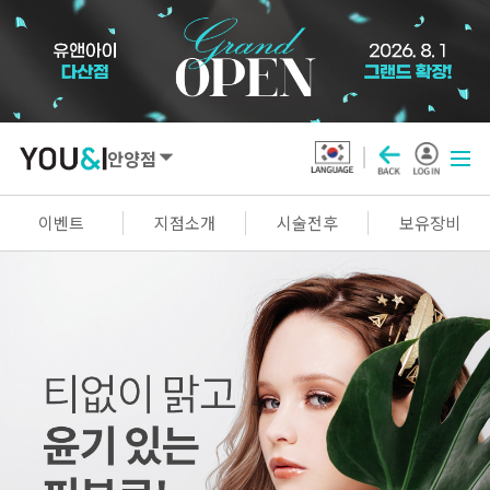
안양점
SEOUL
이벤트
지점소개
시술전후
보유장비
강남점
선릉점
잠실점
왕십리점
명동점
홍대신촌점
영등포점
마곡점
건대점
구로점
여의도점
천호점
목동점
창동점
GYEONGGI / INCHEON