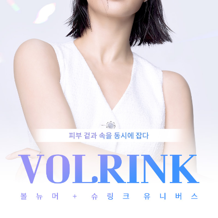
수원점
판교점
광교점
광명점
산본점
부천점
일산점
다산점
김포점
인천검단점
동탄점
평택점
안양점
부평점
안산점
의정부점
시흥배곧점
분당미금점
과천점
하남미사점
화성봉담점
경기광주점
CHUNGCHEONG-DO
천안점
대전점
JEOLLA-DO
광주점
목포점