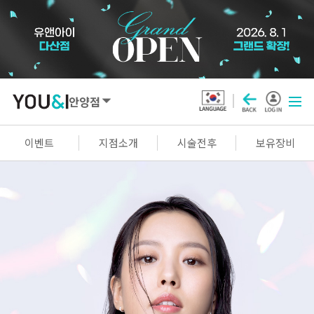
안양점
SEOUL
이벤트
지점소개
시술전후
보유장비
강남점
선릉점
잠실점
왕십리점
명동점
홍대신촌점
영등포점
마곡점
건대점
구로점
여의도점
천호점
목동점
창동점
GYEONGGI / INCHEON