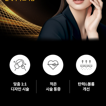
수원점
판교점
광교점
광명점
산본점
부천점
일산점
다산점
김포점
인천검단점
동탄점
평택점
안양점
부평점
안산점
의정부점
시흥배곧점
분당미금점
과천점
하남미사점
화성봉담점
경기광주점
CHUNGCHEONG-DO
천안점
대전점
JEOLLA-DO
광주점
목포점