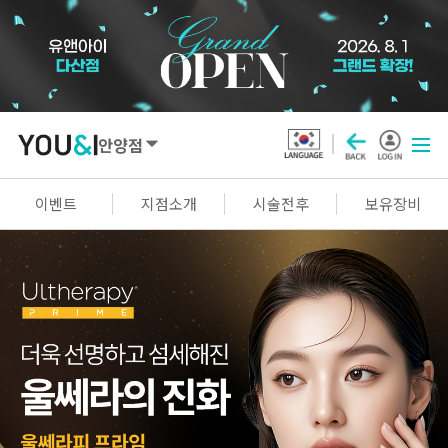
안양점
SEOUL
이벤트
지점소개
시술전후
보유장비
강남점
선릉점
잠실점
왕십리점
명동점
홍대신촌점
영등포점
마곡점
건대점
구로점
여의도점
천호점
목동점
창동점
GYEONGGI / INCHEON