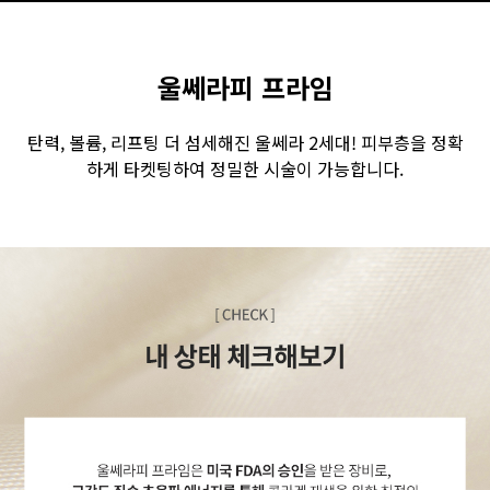
GYEONGSANG-DO
울쎄라피 프라임
대구점
부산점
창원점
탄력, 볼륨, 리프팅 더 섬세해진 울쎄라 2세대! 피부층을 정확
하게 타켓팅하여 정밀한 시술이 가능합니다.