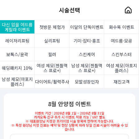
시술선택
다신 없을 여드름
첫방문 체험가
이달의 단독이벤트
화수목 이벤트
게릴라 이벤트
레이저리프팅
실리프팅
기미·잡티·홍조
여드름·모공
보톡스/윤곽
필러
스킨케어
스킨부스터
여성 제모(젠틀맥
남성 제모(젠틀맥
여성 제모(아포지
웨딩패키지 10%
스 프로+)
스 프로+)
플러스)
남성 제모(아포지
다이어트/활력주사
모발성장인자
재진고객
플러스)
8월 안양점 이벤트
이벤트 기간 : 2026년 8월 1일 ~ 2026년 8월 31일
카카오톡 친구 추가 시 이벤트 적용 가능 / VAT 별도
※ 대표원장님 지정은 프리미엄 시술 항목에 한하여 가능합니다.
※ 특정 원장님 지정 진료는 예약 및 현장 상황에 따라 당일 진료·시술이 어려울 수 있
습니다.