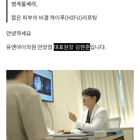
범계울쎄라,
젊은 피부의 비결 하이푸(HIFU)리프팅
안녕하세요
유앤아이의원 안양점
대표원장 김현준
입니다.