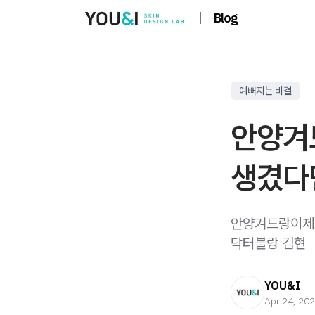
|
Blog
예뻐지는 비결
안양겨
생겼다
안양겨드랑이제모
닥터블랑 김현
YOU&I
Apr 24, 20