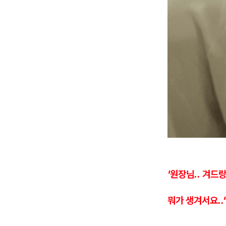
'원장님.. 겨
뭐가 생겨서요..'