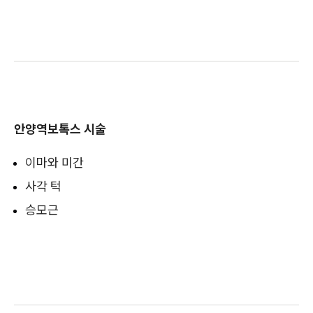
안양역보톡스 시술
이마와 미간
사각 턱
승모근